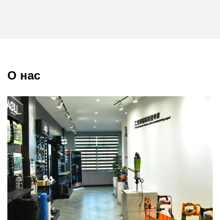
оснащен устройством защиты от перегрузки: когда
ток слишком велик, он автоматически отключается,
чтобы защитить безопасность двигателя и
пользователя.
Сценарий применения:
О нас
1. Снос зданий: подходит для всех видов работ по
сносу зданий, таких как удаление стен, земли, балок и
колонн.
2. Промышленный снос: подходит для сноса заводов,
складов и других промышленных объектов,
например, для сноса оборудования, трубопроводов и
т. д.
3. Содержание дорог: подходит для дробления
дорожного покрытия и снятия асфальта при работах