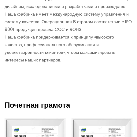
повреждений или несчастных случаев.
дизайном, исследованиями и разработками и производство.
4. Периодически проверяйте, не поврежден ли шнур
Наша фабрика имеет международную систему управления и
питания и вилка молотка. В этом случае замените их
систему качества. Операционная В строгом соответствии с ISO
9001 продукция прошла CCC и ROHS.
вовремя.
Наша фабрика придерживается к принципу «высокого
5. Держите молоток чистым и сухим, избегайте
качества, профессионального обслуживания и
попадания воды и мусора, чтобы не мешать
удовлетворенности клиентов», чтобы максимизировать
нормальному использованию.
интересы наших партнеров.
Краткое содержание:
Классический 45-мм воздушный цилиндр с
шестигранным держателем инструмента, 1700 Вт,
молоток для сноса — мощный, эффективный и
Почетная грамота
удобный инструмент для сноса. Сочетание мощного
двигателя, высокой энергии удара и высокой частоты
ударов позволяет ему быстро и эффективно