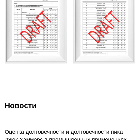
измельчать различные материалы. В то же время
широкий диапазон адаптации напряжения и частоты,
а также конструкция шестигранной головки еще
больше повышают гибкость и эффективность
работы. Кроме того, продукт также обладает
характеристиками портативности, долговечности,
надежности и безопасности и подходит для
различных строительных, промышленных и
дорожных работ. Во время использования
обязательно обратите внимание на меры
безопасности и индивидуальной защиты и следуйте
Новости
инструкциям по правильной эксплуатации и
использованию.
Оценка долговечности и долговечности пика
Джек Хаммерс в промышленных применениях