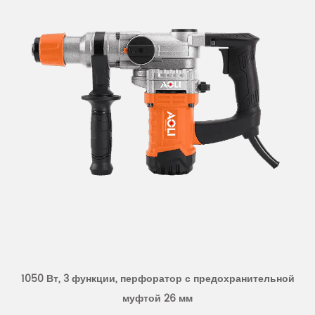
шестигранной головке пользователи могут легко
закреплять на молотке для снятия другие
инструменты, такие как отвертки, гаечные ключи и т.
д., повышая гибкость и эффективность работы.
5. Легкий и портативный: молоток для удаления
весит всего 14,8 кг, его легко переносить и
использовать как в помещении, так и на открытом
воздухе, им легко управлять.
6. Прочный и надежный: использование
высококачественных материалов посредством
строгого контроля качества обеспечивает
долговечность и надежность продукта, длительный
срок службы.
1050 Вт, 3 функции, перфоратор с предохранительной
7. Гарантия безопасности: молоток для снятия
муфтой 26 мм