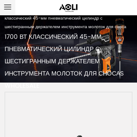
Дом
/
Продукт
/
Разрушительный молоток
/
1700 Вт
классический 45-мм пневматический цилиндр с
шестигранным держателем инструмента молоток для сноса
1700 ВТ КЛАССИЧЕСКИЙ 45-ММ
ПНЕВМАТИЧЕСКИЙ ЦИЛИНДР С
ШЕСТИГРАННЫМ ДЕРЖАТЕЛЕМ
ИНСТРУМЕНТА МОЛОТОК ДЛЯ СНОСАS
WHOLESALE