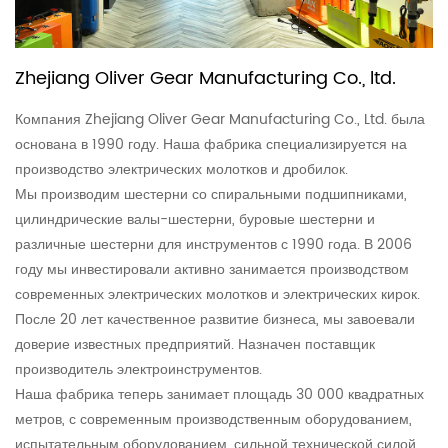
по содержанию дорог.
4. Уход за домом: подходит для снятия стен и
разрушения плитки при работах по обслуживанию
Zhejiang Oliver Gear Manufacturing Co., ltd.
дома.
Компания Zhejiang Oliver Gear Manufacturing Co., Ltd. была
Примечание:
основана в 1990 году. Наша фабрика специализируется на
1. Пожалуйста, внимательно прочитайте руководство
производство электрических молотков и дробилок.
Мы производим шестерни со спиральными подшипниками,
по эксплуатации продукта перед использованием и
цилиндрические валы-шестерни, буровые шестерни и
используйте его правильно в соответствии с
различные шестерни для инструментов с 1990 года. В 2006
требованиями руководства.
году мы инвестировали активно занимается производством
2. Для обеспечения личной безопасности
современных электрических молотков и электрических кирок.
После 20 лет качественное развитие бизнеса, мы завоевали
используйте соответствующие средства защиты,
доверие известных предприятий. Назначен поставщик
такие как очки и перчатки.
производитель электроинструментов.
3. Не используйте отбойный молоток для
Наша фабрика теперь занимает площадь 30 000 квадратных
метров, с современным производственным оборудованием,
непредусмотренных работ по сносу, чтобы избежать
испытательным оборудованием, сильной технической силой,