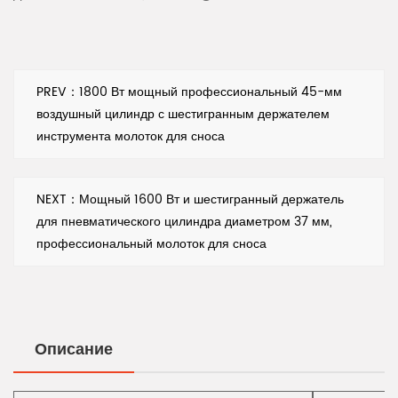
диапазон номинального напряжения 110–230 В,
подходит для различных стандартов мощности,
номинальный диапазон частот 60/50 Гц,
адаптируется к требованиям различных регионов
PREV：1800 Вт мощный профессиональный 45-мм
воздушный цилиндр с шестигранным держателем
электросети.
инструмента молоток для сноса
5. Многофункциональный инструмент. Помимо
использования в качестве отбойного молотка, он
NEXT：Мощный 1600 Вт и шестигранный держатель
также оснащен шестигранной головкой, которую
для пневматического цилиндра диаметром 37 мм,
можно использовать для фиксации других
профессиональный молоток для сноса
инструментов, что повышает гибкость и
эффективность работы.
Преимущества продукта:
1. Эффективная способность сноса: сочетание
Описание
мощного двигателя 1700 Вт и энергии удара 50 Дж