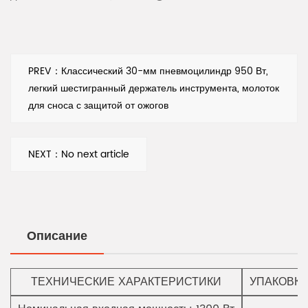
обеспечивает высокую выходную мощность и легко
справляется с различными задачами.
2. Система зажима шестигранных инструментов:
используется система зажима шестигранных
PREV：Классический 30-мм пневмоцилиндр 950 Вт,
легкий шестигранный держатель инструмента, молоток
инструментов, которая позволяет надежно
для сноса с защитой от ожогов
фиксировать шестигранные инструменты различных
размеров для быстрой замены.
NEXT：No next article
3. Держатель инструмента SDS Max: оснащен
держателем инструмента SDS Max, он может
надежно удерживать инструменты SDS различных
размеров для удовлетворения различных рабочих
Описание
потребностей.
4. Головка усиленного отбойного молотка диаметром
ТЕХНИЧЕСКИЕ ХАРАКТЕРИСТИКИ
УПАКОВКА
35 мм. Оснащена сверхпрочной головкой отбойного