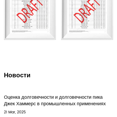
сценариев работы, таких как снос зданий, резка
камня, обработка металла и ремонт труб. Его
портативный дизайн и универсальность делают его
идеальным выбором для повышения эффективности
и удобства работы. Независимо от того, являетесь ли
вы профессиональным работником или любителем
DIY, вы можете легко решать различные задачи с
помощью этого инструмента.
Новости
Оценка долговечности и долговечности пика
Джек Хаммерс в промышленных применениях
21 Mar, 2025