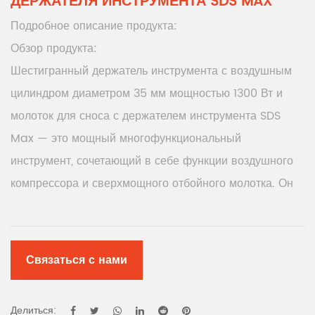
ДЕРЖАТЕЛЯ ИНСТРУМЕНТА SDS MAX
Подробное описание продукта:
Обзор продукта:
Шестигранный держатель инструмента с воздушным
цилиндром диаметром 35 мм мощностью 1300 Вт и
молоток для сноса с держателем инструмента SDS
Max — это мощный многофункциональный
инструмент, сочетающий в себе функции воздушного
компрессора и сверхмощного отбойного молотка. Он
подходит для различных сценариев работы, таких как
снос зданий, резка камня, обработка металла и т. д.
Функции:
Связаться с нами
1. Мощный воздушный компрессор. Оснащенный
мощным двигателем мощностью 1300 Вт, он
Делиться: