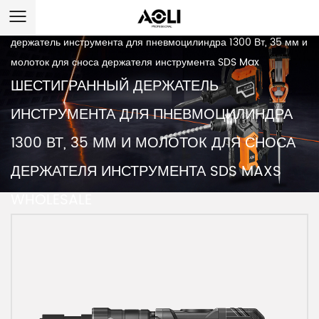
Дом
/
Продукт
/
Разрушительный молоток
/
Шестигранный
держатель инструмента для пневмоцилиндра 1300 Вт, 35 мм и
молоток для сноса держателя инструмента SDS Max
ШЕСТИГРАННЫЙ ДЕРЖАТЕЛЬ
ИНСТРУМЕНТА ДЛЯ ПНЕВМОЦИЛИНДРА
1300 ВТ, 35 ММ И МОЛОТОК ДЛЯ СНОСА
ДЕРЖАТЕЛЯ ИНСТРУМЕНТА SDS MAXS
WHOLESALE