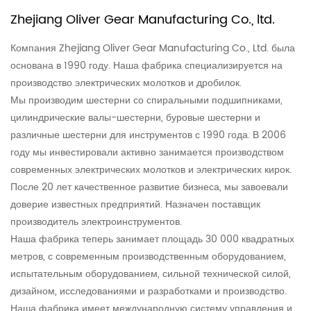
дизайн делает его удобным для переноски и
Zhejiang Oliver Gear Manufacturing Co., ltd.
использования, подходит для работы на открытом
воздухе и мобильного использования, повышает
Компания Zhejiang Oliver Gear Manufacturing Co., Ltd. была
основана в 1990 году. Наша фабрика специализируется на
эффективность и удобство работы.
производство электрических молотков и дробилок.
Применимые сценарии:
Мы производим шестерни со спиральными подшипниками,
1. Снос зданий: подходит для удаления строительных
цилиндрические валы-шестерни, буровые шестерни и
различные шестерни для инструментов с 1990 года. В 2006
материалов, таких как бетон, кирпич и т. д., что
году мы инвестировали активно занимается производством
повышает эффективность и безопасность сноса.
современных электрических молотков и электрических кирок.
2. Резка камня: подходит для резки и резьбы по
После 20 лет качественное развитие бизнеса, мы завоевали
камню, обеспечивает высокую выходную мощность и
доверие известных предприятий. Назначен поставщик
производитель электроинструментов.
точный контроль.
Наша фабрика теперь занимает площадь 30 000 квадратных
3. Обработка металла: подходит для обработки и
метров, с современным производственным оборудованием,
полировки металла, обеспечивает высокую выходную
испытательным оборудованием, сильной технической силой,
дизайном, исследованиями и разработками и производство.
мощность и стабильные рабочие характеристики.
Наша фабрика имеет международную систему управления и