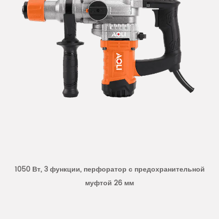
Преимущества продукта:
1. Универсальность: сочетая в себе функции
воздушного компрессора и мощного отбойного
молотка, он может удовлетворить потребности
различных сценариев работы и повысить
эффективность работы.
2. Высокая выходная мощность. Мощный двигатель
мощностью 1300 Вт обеспечивает высокую выходную
мощность, что позволяет легко выполнять различные
задачи, экономя время и усилия.
3. Надежная система зажима инструмента: система
1050 Вт, 3 функции, перфоратор с предохранительной
зажима инструмента HEX и держатель инструмента
муфтой 26 мм
SDS Max надежно фиксируют инструменты
различных размеров, обеспечивая безопасную и